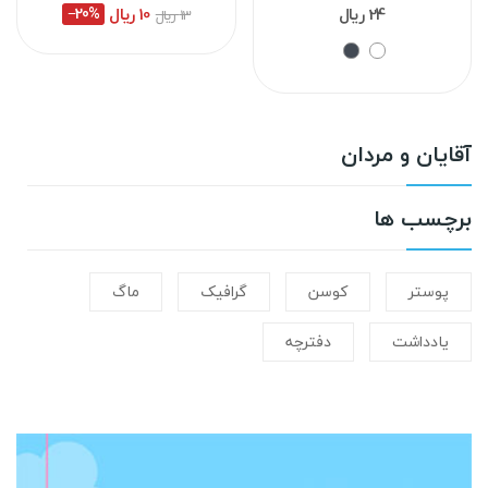
24 ریال
10 ریال
‎−20%
13 ریال
آقایان و مردان
برچسب ها
پوستر
کوسن
گرافیک
ماگ
یادداشت
دفترچه