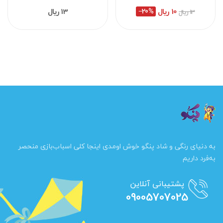
10 ریال
‎−20%
13 ریال
13 ریال
به دنیای رنگی و شاد پنگو خوش اومدی اینجا کلی اسباب‌بازی منحصر
به‌فرد داریم
پشتیبانی آنلاین
09005707025