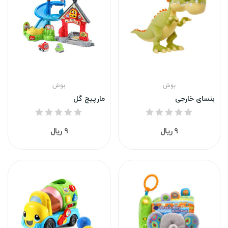
بوش
بوش
بنسای خارجی
مارپیچ گل
9 ریال
9 ریال