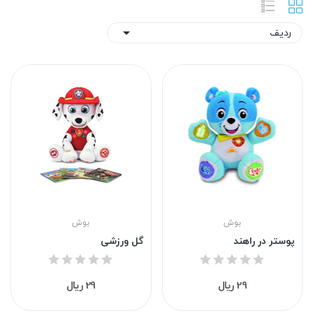
ردیف

بوش
بوش
پوستر در راهند
گل ورزشی
29 ریال
29 ریال