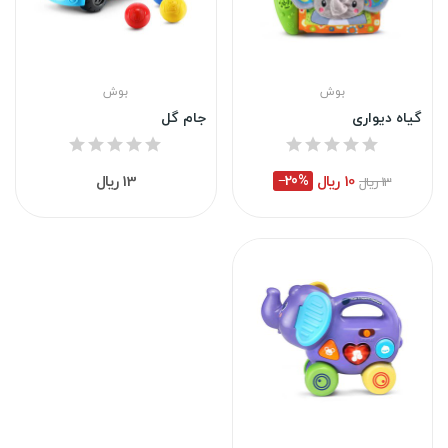
بوش
بوش
گیاه دیواری
جام گل
10 ریال
‎−20%
13 ریال
13 ریال