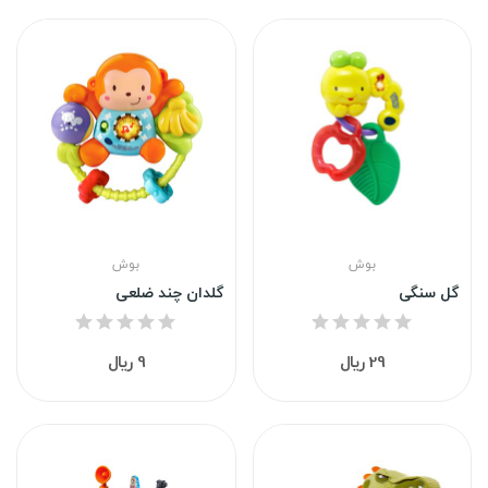
بوش
بوش
گل سنگی
گلدان چند ضلعی
29 ریال
9 ریال