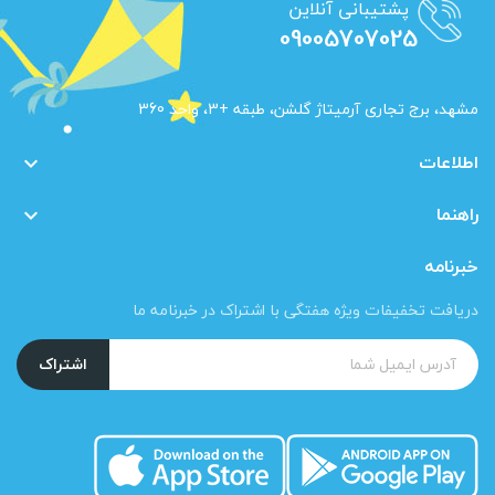
پشتیبانی آنلاین
09005707025
مشهد، برج تجاری آرمیتاژ گلشن، طبقه +3، واحد 360
اطلاعات

راهنما

خبرنامه
دریافت تخفیفات ویژه هفتگی با اشتراک در خبرنامه ما
اشتراک